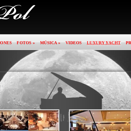
IONES
FOTOS
»
MÚSICA
»
VIDEOS
LUXURY YACHT
P
T