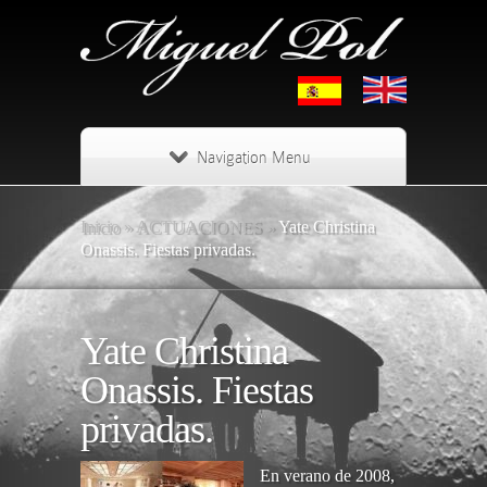
Navigation Menu
Inicio
»
ACTUACIONES
»
Yate Christina
Onassis. Fiestas privadas.
Yate Christina
Onassis. Fiestas
privadas.
En verano de 2008,